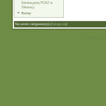
Edukacyjnej PCKZ w
Oleśnicy
Kursy
Nie jesteś zalogowany(a) (
Zaloguj się
)
Przełącz na s