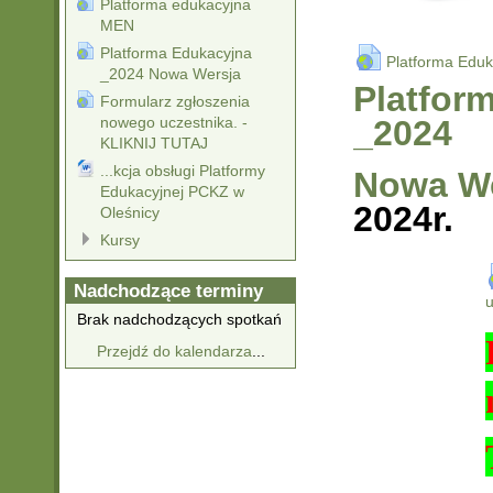
Platforma edukacyjna
MEN
Platforma Edukacyjna
Platforma Edu
_2024 Nowa Wersja
Platfor
Formularz zgłoszenia
nowego uczestnika. -
_2024
KLIKNIJ TUTAJ
...kcja obsługi Platformy
Nowa We
Edukacyjnej PCKZ w
2024r.
Oleśnicy
Kursy
Nadchodzące terminy
u
Brak nadchodzących spotkań
Przejdź do kalendarza
...