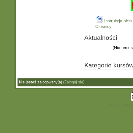
Instrukcja obs
Oleśnicy
Aktualności
(Nie umies
Kategorie kursó
Nie jesteś zalogowany(a) (
Zaloguj się
)
Przełącz na s