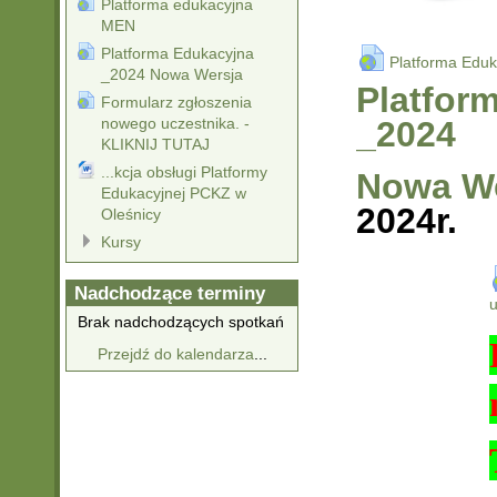
Platforma edukacyjna
MEN
Platforma Edukacyjna
Platforma Edu
_2024 Nowa Wersja
Platfor
Formularz zgłoszenia
nowego uczestnika. -
_2024
KLIKNIJ TUTAJ
...kcja obsługi Platformy
Nowa We
Edukacyjnej PCKZ w
2024r.
Oleśnicy
Kursy
Nadchodzące terminy
u
Brak nadchodzących spotkań
Przejdź do kalendarza
...