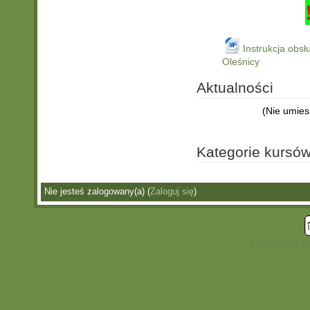
Instrukcja obs
Oleśnicy
Aktualności
(Nie umies
Kategorie kursó
Nie jesteś zalogowany(a) (
Zaloguj się
)
Przełącz na s